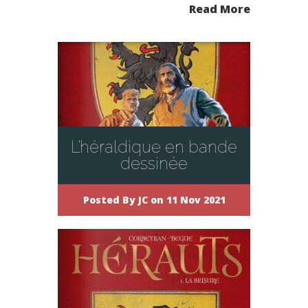
Read More
L’héraldique en bande
dessinée
Posted By
JC
on 11 Nov 2021