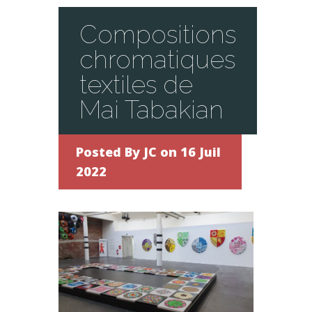
Compositions
chromatiques
textiles de
Mai Tabakian
Posted By
JC
on 16 Juil
2022