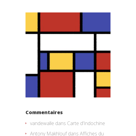
Commentaires
vandewalle
dans
Carte d’Indochine
Antony Makhlouf
dans
Affiches du