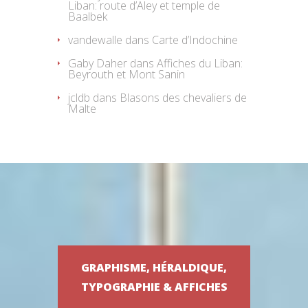
Liban: route d’Aley et temple de
Baalbek
vandewalle
dans
Carte d’Indochine
Gaby Daher
dans
Affiches du Liban:
Beyrouth et Mont Sanin
jcldb
dans
Blasons des chevaliers de
Malte
GRAPHISME, HÉRALDIQUE,
TYPOGRAPHIE & AFFICHES