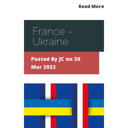
Read More
France –
Ukraine
Posted By
JC
on 30
Mar 2022